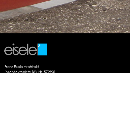
Franz Eisele Architekt
(Architektenliste BW Nr. 57293)
Warenburgstrasse 29
D-78050 VS-Villingen
Telefon
(07721) 508504
Fax
(07721) 508503
Мobil
0171-9518009
Е-mail
info@architekturbuero-eisele.de
Datenschutz
Impressum