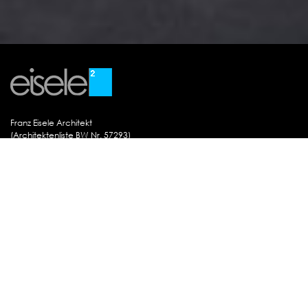
Franz Eisele Architekt
(Architektenliste BW Nr. 57293)
Warenburgstrasse 29
D-78050 VS-Villingen
Telefon
(07721) 508504
Fax
(07721) 508503
Мobil
0171-9518009
Е-mail
info@architekturbuero-eisele.de
Datenschutz
Impressum
Forumedia
© All rights reserved